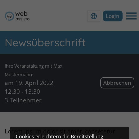
Zu
Zu
Zu
Zu
der
dem
der
dem
Login
Hauptnavigation
Inhalt
Meta-
Footer
Ha
der
der
Navigation
der
Webseite
Webseite
der
Webseite
Newsüberschrift
Webseite
Ihre Veranstaltung mit Max
Mustermann:
am 19. April 2022
Abbrechen
12:30 - 13:30
3 Teilnehmer
Lorem ipsum dolor sit amet, consetetur
Cookies erleichtern die Bereitstellung